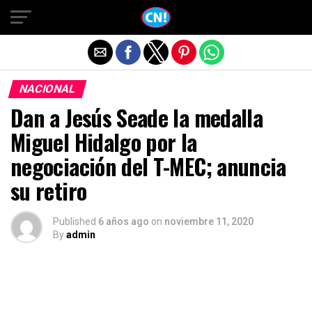
Salir de la versión móvil
NACIONAL
Dan a Jesús Seade la medalla
Miguel Hidalgo por la
negociación del T-MEC; anuncia
su retiro
Published
6 años ago
on
noviembre 11, 2020
By
admin