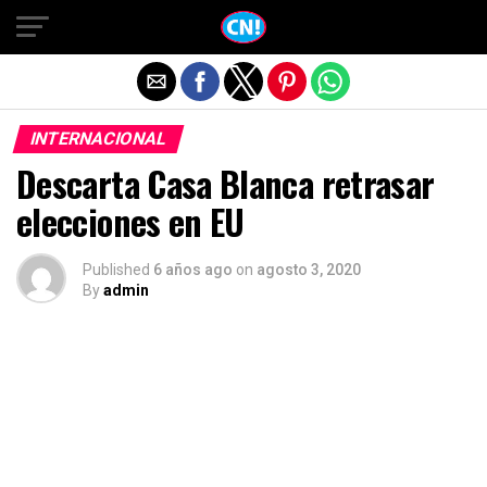
Salir de la versión móvil
INTERNACIONAL
Descarta Casa Blanca retrasar
elecciones en EU
Published
6 años ago
on
agosto 3, 2020
By
admin