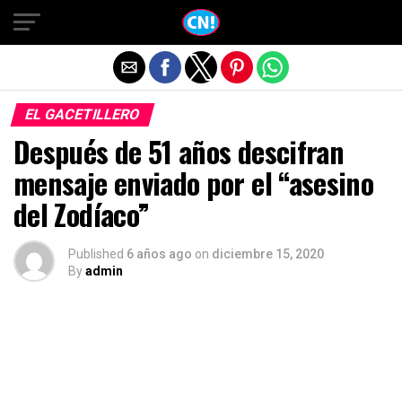
Salir de la versión móvil
EL GACETILLERO
Después de 51 años descifran
mensaje enviado por el “asesino
del Zodíaco”
Published
6 años ago
on
diciembre 15, 2020
By
admin