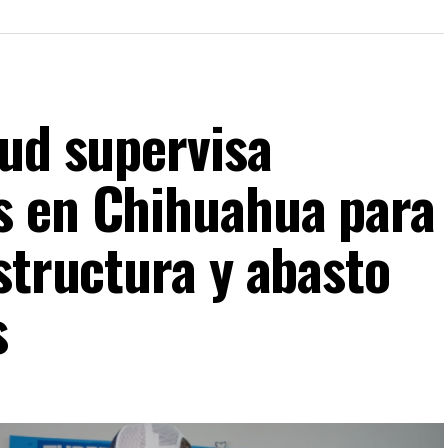
lud supervisa
s en Chihuahua para
structura y abasto
s