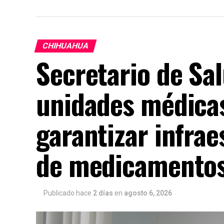
CHIHUAHUA
Secretario de Sa
unidades médica
garantizar infrae
de medicamento
Publicado hace
2 días
en
agosto 6, 2026