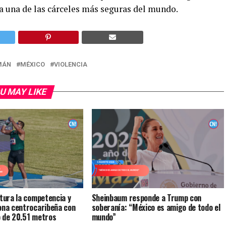
a una de las cárceles más seguras del mundo.
MÁN
MÉXICO
VIOLENCIA
U MAY LIKE
itura la competencia y
Sheinbaum responde a Trump con
ona centrocaribeña con
soberanía: “México es amigo de todo el
o de 20.51 metros
mundo”