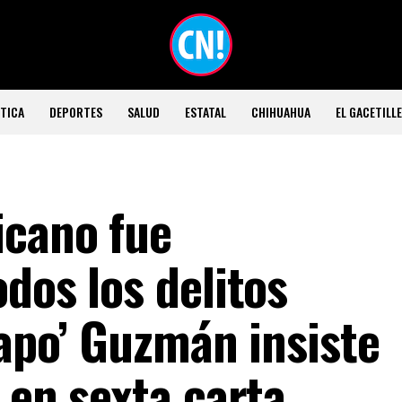
TICA
DEPORTES
SALUD
ESTATAL
CHIHUAHUA
EL GACETILL
icano fue
dos los delitos
hapo’ Guzmán insiste
 en sexta carta