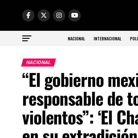
NACIONAL
INTERNACIONAL
POLI
NACIONAL
“El gobierno mex
responsable de to
violentos”: ‘El C
en su extradición