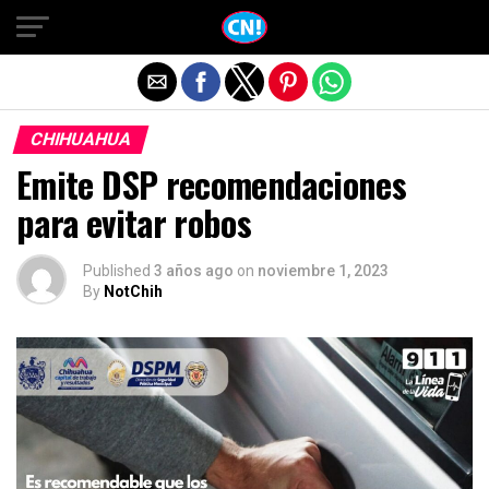
Salir de la versión móvil
CHIHUAHUA
Emite DSP recomendaciones
para evitar robos
Published
3 años ago
on
noviembre 1, 2023
By
NotChih