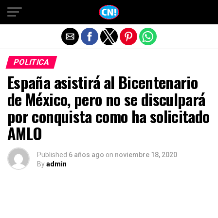
Salir de la versión móvil
POLITICA
España asistirá al Bicentenario
de México, pero no se disculpará
por conquista como ha solicitado
AMLO
Published
6 años ago
on
noviembre 18, 2020
By
admin