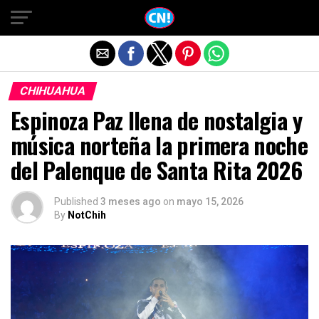
Salir de la versión móvil
CHIHUAHUA
Espinoza Paz llena de nostalgia y
música norteña la primera noche
del Palenque de Santa Rita 2026
Published
3 meses ago
on
mayo 15, 2026
By
NotChih