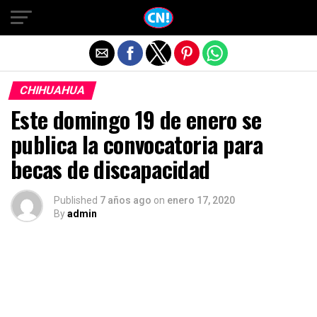
Salir de la versión móvil
CHIHUAHUA
Este domingo 19 de enero se
publica la convocatoria para
becas de discapacidad
Published
7 años ago
on
enero 17, 2020
By
admin