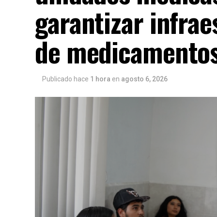
garantizar infrae
de medicamento
Publicado hace
1 hora
en
agosto 6, 2026