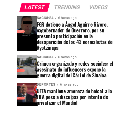
LATEST
TRENDING
VIDEOS
NACIONAL
6 horas ago
FGR detiene a Ángel Aguirre Rivero,
exgobernador de Guerrero, por su
presunta participación en la
desaparición de los 43 normalistas de
Ayotzinapa
NACIONAL
6 horas ago
Crimen organizado y redes sociales: el
asesinato de influencers expone la
guerra digital del Cártel de Sinaloa
DEPORTES
6 horas ago
UEFA mantiene amenaza de boicot a la
FIFA pese a disculpas por intento de
privatizar el Mundial