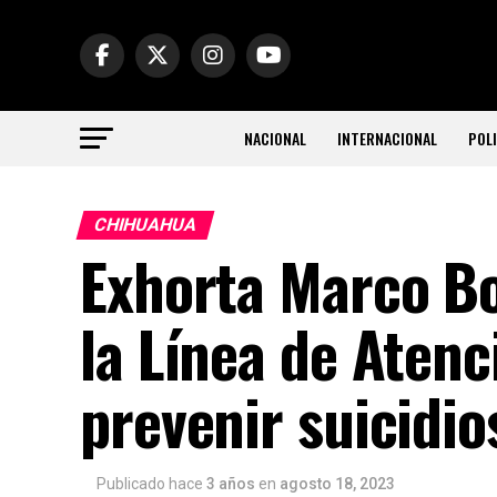
NACIONAL
INTERNACIONAL
POLI
CHIHUAHUA
Exhorta Marco Bo
la Línea de Atenc
prevenir suicidio
Publicado hace
3 años
en
agosto 18, 2023