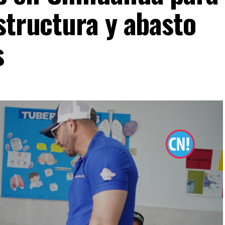
structura y abasto
s