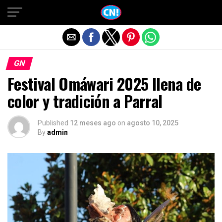
Salir de la versión móvil
GN
Festival Omáwari 2025 llena de
color y tradición a Parral
Published
12 meses ago
on
agosto 10, 2025
By
admin