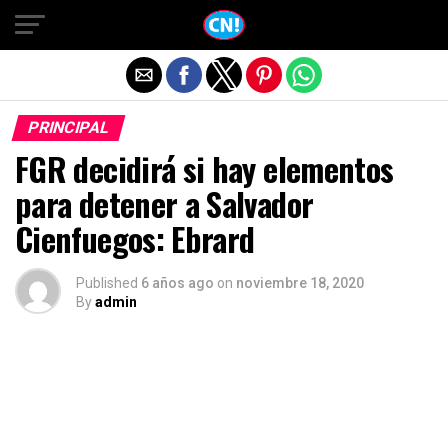
Salir de la versión móvil
PRINCIPAL
FGR decidirá si hay elementos
para detener a Salvador
Cienfuegos: Ebrard
Published
6 años ago
on
noviembre 18, 2020
By
admin