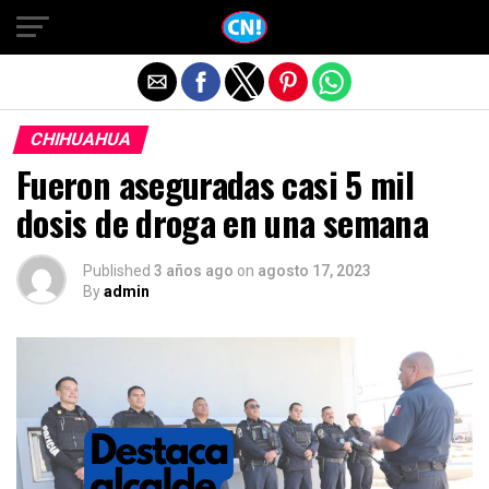
Salir de la versión móvil
CHIHUAHUA
Fueron aseguradas casi 5 mil
dosis de droga en una semana
Published
3 años ago
on
agosto 17, 2023
By
admin