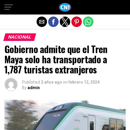
Salir de la versión móvil
NACIONAL
Gobierno admite que el Tren
Maya solo ha transportado a
1,787 turistas extranjeros
Published
2 años ago
on
febrero 12, 2024
By
admin