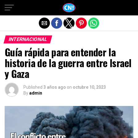
Salir de la versión móvil
INTERNACIONAL
Guía rápida para entender la
historia de la guerra entre Israel
y Gaza
Published
3 años ago
on
octubre 10, 2023
By
admin