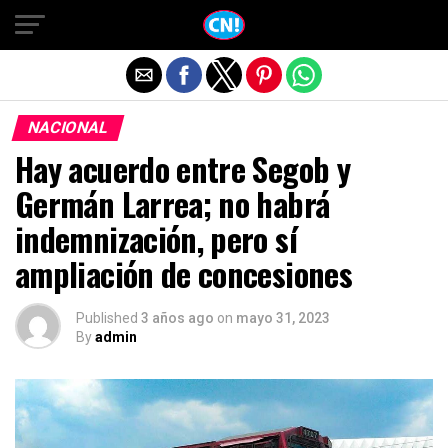
Salir de la versión móvil
NACIONAL
Hay acuerdo entre Segob y
Germán Larrea; no habrá
indemnización, pero sí
ampliación de concesiones
Published
3 años ago
on
mayo 31, 2023
By
admin