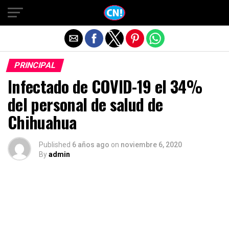
Salir de la versión móvil
PRINCIPAL
Infectado de COVID-19 el 34%
del personal de salud de
Chihuahua
Published
6 años ago
on
noviembre 6, 2020
By
admin