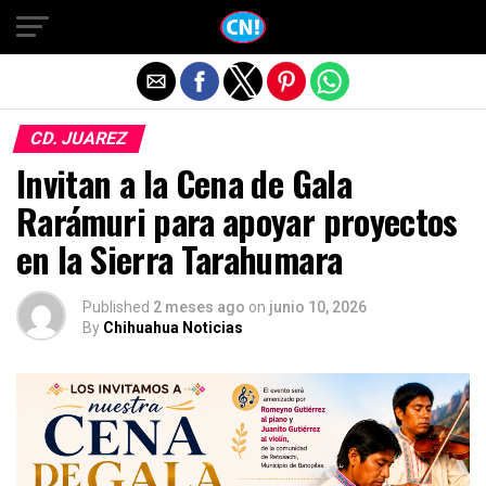
Salir de la versión móvil
CD. JUAREZ
Invitan a la Cena de Gala
Rarámuri para apoyar proyectos
en la Sierra Tarahumara
Published
2 meses ago
on
junio 10, 2026
By
Chihuahua Noticias