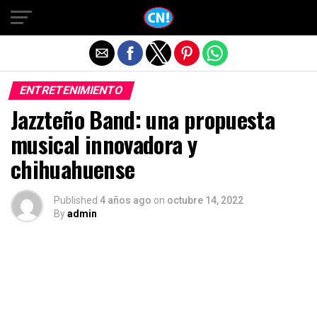
Salir de la versión móvil
ENTRETENIMIENTO
Jazzteño Band: una propuesta
musical innovadora y
chihuahuense
Published
4 años ago
on
octubre 14, 2022
By
admin