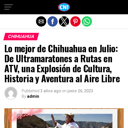
Salir de la versión móvil
CHIHUAHUA
Lo mejor de Chihuahua en Julio:
De Ultramaratones a Rutas en
ATV, una Explosión de Cultura,
Historia y Aventura al Aire Libre
Published
3 años ago
on
junio 26, 2023
By
admin