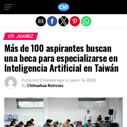
Salir de la versión móvil
CD. JUAREZ
Más de 100 aspirantes buscan
una beca para especializarse en
Inteligencia Artificial en Taiwán
Published
2 meses ago
on
junio 16, 2026
By
Chihuahua Noticias