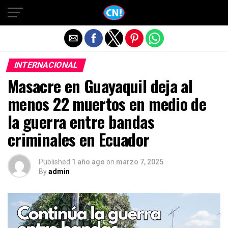
Salir de la versión móvil
INTERNACIONAL
Masacre en Guayaquil deja al
menos 22 muertos en medio de
la guerra entre bandas
criminales en Ecuador
Published
1 año ago
on
marzo 7, 2025
By
admin