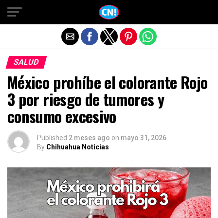
Salir de la versión móvil
SALUD
México prohíbe el colorante Rojo
3 por riesgo de tumores y
consumo excesivo
Published
2 meses ago
on
mayo 31, 2026
By
Chihuahua Noticias