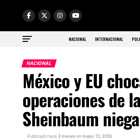
NACIONAL
INTERNACIONAL
POLI
NACIONAL
México y EU choc
operaciones de l
Sheinbaum niega
Publicado hace
3 meses
en
mayo 13, 2026