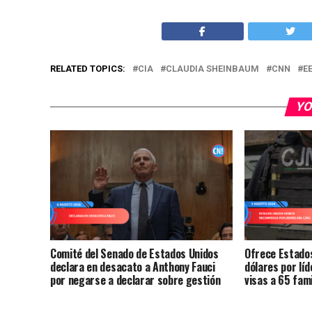
RELATED TOPICS:
CIA
CLAUDIA SHEINBAUM
CNN
E
YO
Comité del Senado de Estados Unidos
Ofrece Estados
declara en desacato a Anthony Fauci
dólares por lí
por negarse a declarar sobre gestión
visas a 65 fami
de la pandemia