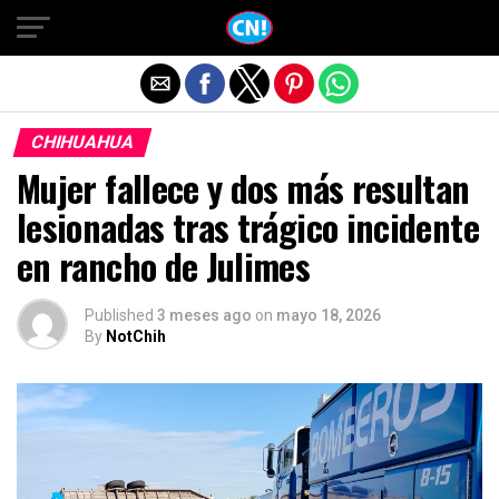
Salir de la versión móvil
CHIHUAHUA
Mujer fallece y dos más resultan
lesionadas tras trágico incidente
en rancho de Julimes
Published
3 meses ago
on
mayo 18, 2026
By
NotChih