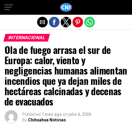
Salir de la versión móvil
INTERNACIONAL
Ola de fuego arrasa el sur de
Europa: calor, viento y
negligencias humanas alimentan
incendios que ya dejan miles de
hectáreas calcinadas y decenas
de evacuados
Published
1 mes ago
on
julio 6, 2026
By
Chihuahua Noticias