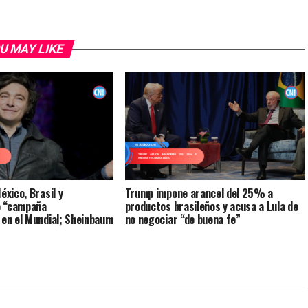
U MAY LIKE
éxico, Brasil y
Trump impone arancel del 25% a
e “campaña
productos brasileños y acusa a Lula de
 en el Mundial; Sheinbaum
no negociar “de buena fe”
e la no intervención