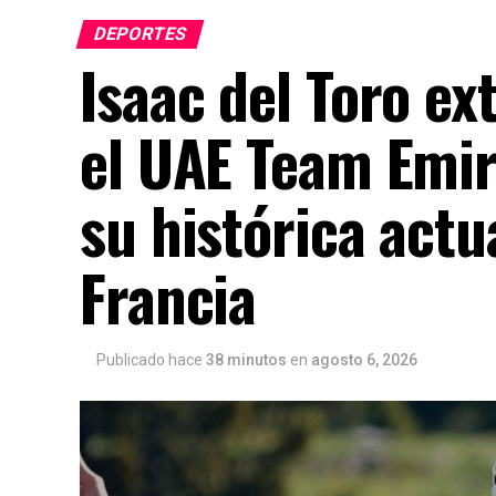
DEPORTES
Isaac del Toro ex
el UAE Team Emir
su histórica actu
Francia
Publicado hace
38 minutos
en
agosto 6, 2026