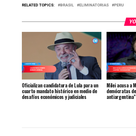
RELATED TOPICS:
BRASIL
ELIMINATORIAS
PERU
YO
Oficializan candidatura de Lula para un
Milei acusa a M
cuarto mandato histórico en medio de
demócratas d
desafíos económicos y judiciales
antiargentina”
niega y defiend