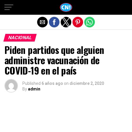
Salir de la versión móvil
NACIONAL
Piden partidos que alguien
administre vacunación de
COVID-19 en el país
Published
6 años ago
on
diciembre 2, 2020
By
admin