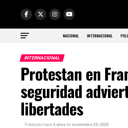
NACIONAL
INTERNACIONAL
POLI
INTERNACIONAL
Protestan en Fran
seguridad adviert
libertades
Publicado hace
6 años
en
noviembre 29, 2020