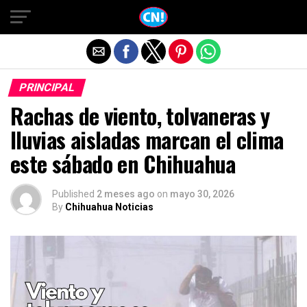
Salir de la versión móvil
PRINCIPAL
Rachas de viento, tolvaneras y
lluvias aisladas marcan el clima
este sábado en Chihuahua
Published
2 meses ago
on
mayo 30, 2026
By
Chihuahua Noticias