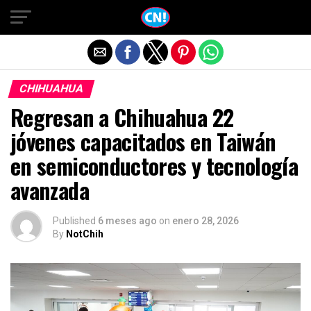
Salir de la versión móvil
CHIHUAHUA
Regresan a Chihuahua 22
jóvenes capacitados en Taiwán
en semiconductores y tecnología
avanzada
Published
6 meses ago
on
enero 28, 2026
By
NotChih