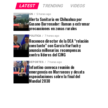
LATEST
TRENDING
VIDEOS
GN
5 horas ago
Alerta Sanitaria en Chihuahua por
Gusano Barrenador: llaman a extremar
precauciones en zonas rurales
POLITICA
7 horas ago
Reconoce director de la DEA “relación
constante” con García Harfuch y
anuncia millonarias recompensas
contra líderes del CJNG
DEPORTES
7 horas ago
Infantino convoca reunión de
emergencia en Marruecos y desata
especulaciones sobre la final del
Mundial 2030