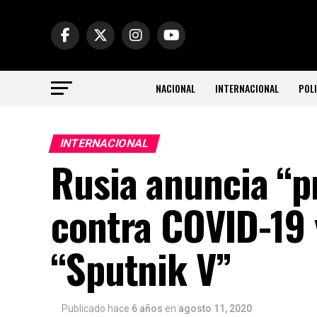
NACIONAL
INTERNACIONAL
POLI
INTERNACIONAL
Rusia anuncia “p
contra COVID-19 
“Sputnik V”
Publicado hace
6 años
en
agosto 11, 2020