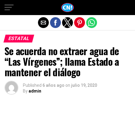
Salir de la versión móvil
ESTATAL
Se acuerda no extraer agua de
“Las Vírgenes”; llama Estado a
mantener el diálogo
Published
6 años ago
on
julio 19, 2020
By
admin