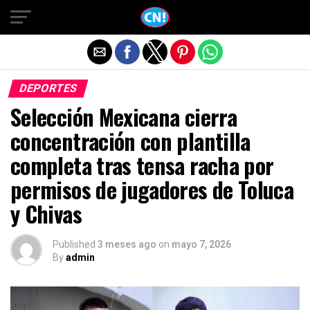
Salir de la versión móvil
DEPORTES
Selección Mexicana cierra
concentración con plantilla
completa tras tensa racha por
permisos de jugadores de Toluca
y Chivas
Published
3 meses ago
on
mayo 7, 2026
By
admin