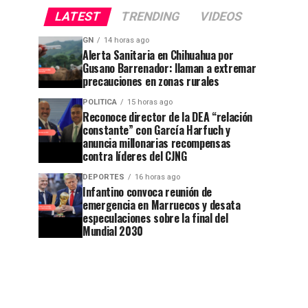
LATEST
TRENDING
VIDEOS
GN
14 horas ago
Alerta Sanitaria en Chihuahua por
Gusano Barrenador: llaman a extremar
precauciones en zonas rurales
POLITICA
15 horas ago
Reconoce director de la DEA “relación
constante” con García Harfuch y
anuncia millonarias recompensas
contra líderes del CJNG
DEPORTES
16 horas ago
Infantino convoca reunión de
emergencia en Marruecos y desata
especulaciones sobre la final del
Mundial 2030