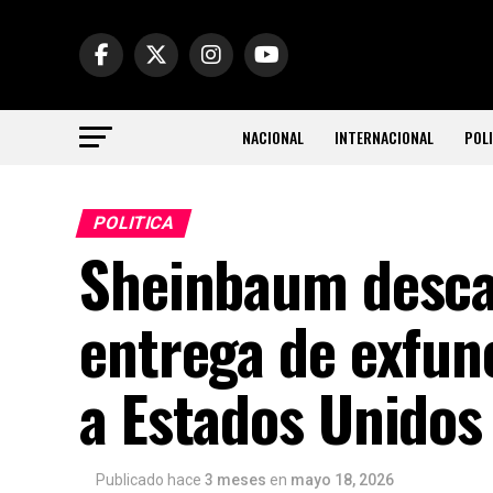
NACIONAL
INTERNACIONAL
POLI
POLITICA
Sheinbaum descar
entrega de exfun
a Estados Unidos
Publicado hace
3 meses
en
mayo 18, 2026