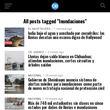
All posts tagged "Inundaciones"
EL GACETILLERO
1 semana ago
India bajo el agua y acechado por cocodrilos: las
lluvias desatan una escena digna de Hollywood
CD. JUAREZ
2 meses ago
Lluvias dejan saldo blanco en Chihuahua;
atienden inundaciones, cortos circuitos y
árboles caídos
NACIONAL
10 meses ago
Gobierno de Sheinbaum anuncia sistema de
alertas móviles para inundaciones como parte
de nueva estrategia nacional de protección civil
NACIONAL
10 meses ago
Más de 740 mil estudiantes sin clases en cinco
estados por daños de lluvias e inundaciones