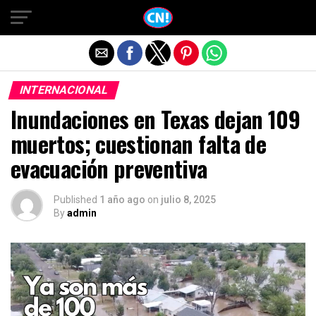
Salir de la versión móvil
INTERNACIONAL
Inundaciones en Texas dejan 109
muertos; cuestionan falta de
evacuación preventiva
Published
1 año ago
on
julio 8, 2025
By
admin