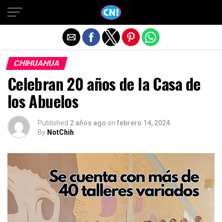
Salir de la versión móvil
CHIHUAHUA
Celebran 20 años de la Casa de
los Abuelos
Published
2 años ago
on
febrero 14, 2024
By
NotChih