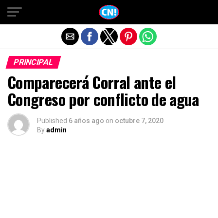
Salir de la versión móvil
PRINCIPAL
Comparecerá Corral ante el
Congreso por conflicto de agua
Published
6 años ago
on
octubre 7, 2020
By
admin