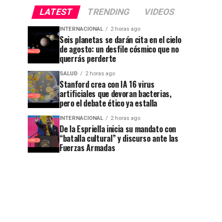
LATEST
TRENDING
VIDEOS
INTERNACIONAL
2 horas ago
Seis planetas se darán cita en el cielo
de agosto: un desfile cósmico que no
querrás perderte
SALUD
2 horas ago
Stanford crea con IA 16 virus
artificiales que devoran bacterias,
pero el debate ético ya estalla
INTERNACIONAL
2 horas ago
De la Espriella inicia su mandato con
“batalla cultural” y discurso ante las
Fuerzas Armadas