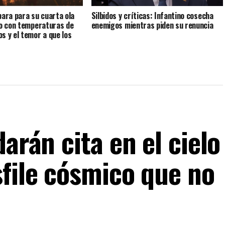
para para su cuarta ola
Silbidos y críticas: Infantino cosecha
ño con temperaturas de
enemigos mientras piden su renuncia
s y el temor a que los
esborden
arán cita en el cielo
sfile cósmico que no