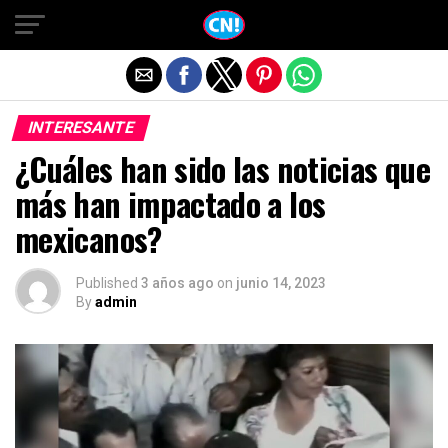
Salir de la versión móvil
INTERESANTE
¿Cuáles han sido las noticias que
más han impactado a los
mexicanos?
Published
3 años ago
on
junio 14, 2023
By
admin