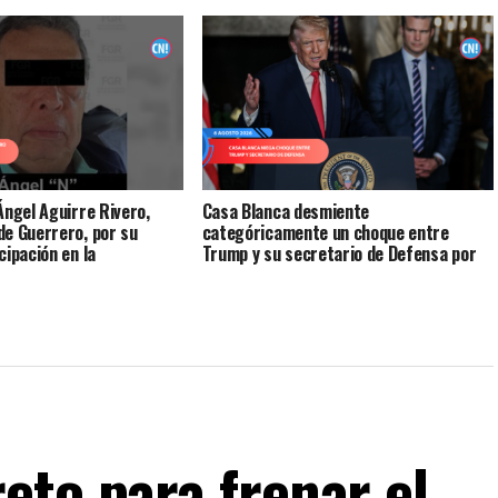
Ángel Aguirre Rivero,
Casa Blanca desmiente
e Guerrero, por su
categóricamente un choque entre
cipación en la
Trump y su secretario de Defensa por
e los 43 normalistas de
escasez de municiones
eto para frenar el