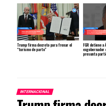
Trump firma decreto para frenar el
FGR detiene a 
“turismo de parto”
exgobernador d
presunta parti
desaparición d
Ayotzinapa
INTERNACIONAL
Trump firma decr