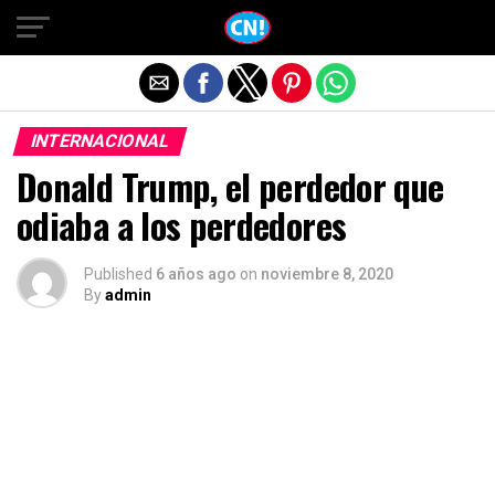
Salir de la versión móvil
INTERNACIONAL
Donald Trump, el perdedor que
odiaba a los perdedores
Published
6 años ago
on
noviembre 8, 2020
By
admin