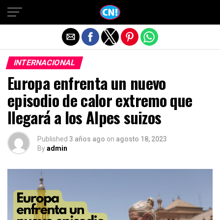
Salir de la versión móvil
INTERNACIONAL
Europa enfrenta un nuevo
episodio de calor extremo que
llegará a los Alpes suizos
Published
3 años ago
on
agosto 18, 2023
By
admin