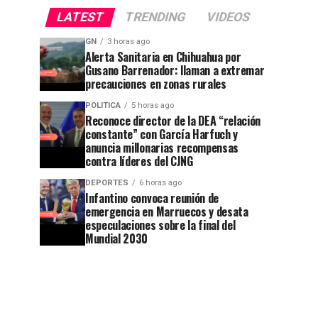
LATEST
TRENDING
VIDEOS
GN
3 horas ago
Alerta Sanitaria en Chihuahua por
Gusano Barrenador: llaman a extremar
precauciones en zonas rurales
POLITICA
5 horas ago
Reconoce director de la DEA “relación
constante” con García Harfuch y
anuncia millonarias recompensas
contra líderes del CJNG
DEPORTES
6 horas ago
Infantino convoca reunión de
emergencia en Marruecos y desata
especulaciones sobre la final del
Mundial 2030