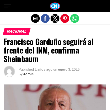
Salir de la versión móvil
NACIONAL
Francisco Garduño seguirá al
frente del INM, confirma
Sheinbaum
Published
2 años ago
on
enero 3, 2025
By
admin