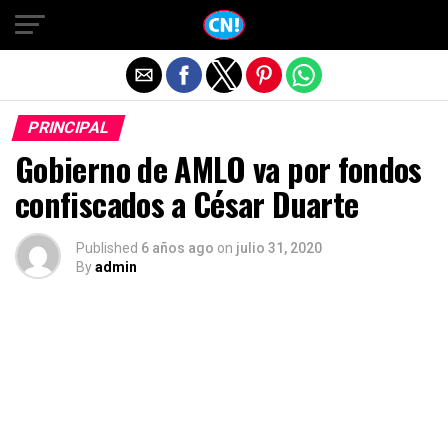
Salir de la versión móvil
PRINCIPAL
Gobierno de AMLO va por fondos
confiscados a César Duarte
Published
6 años ago
on
julio 31, 2020
By
admin