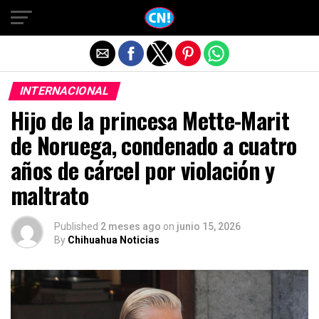
Salir de la versión móvil
INTERNACIONAL
Hijo de la princesa Mette-Marit
de Noruega, condenado a cuatro
años de cárcel por violación y
maltrato
Published
2 meses ago
on
junio 15, 2026
By
Chihuahua Noticias