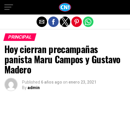
Salir de la versión móvil
PRINCIPAL
Hoy cierran precampañas
panista Maru Campos y Gustavo
Madero
Published
6 años ago
on
enero 23, 2021
By
admin