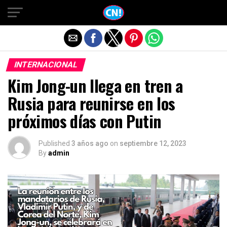
Salir de la versión móvil
INTERNACIONAL
Kim Jong-un llega en tren a
Rusia para reunirse en los
próximos días con Putin
Published
3 años ago
on
septiembre 12, 2023
By
admin